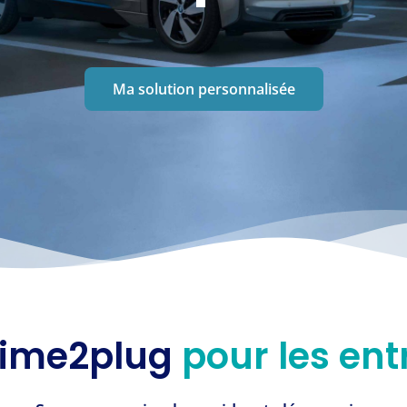
Ma solution personnalisée
 Time2plug
pour les ent