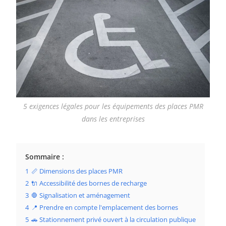
5 exigences légales pour les équipements des places PMR
dans les entreprises
Sommaire :
1
📏 Dimensions des places PMR
2
🔌 Accessibilité des bornes de recharge
3
🛑 Signalisation et aménagement
4
📍 Prendre en compte l'emplacement des bornes
5
🚗 Stationnement privé ouvert à la circulation publique